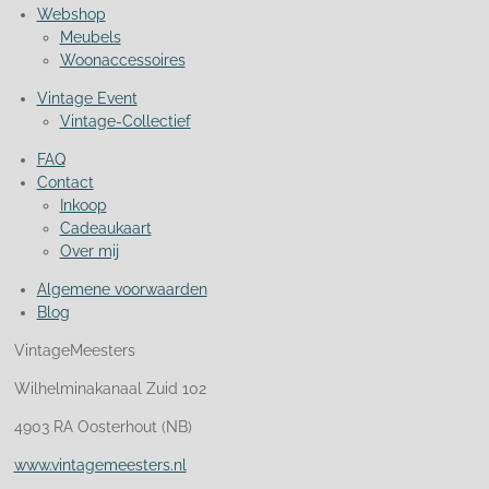
o
g
Webshop
o
r
Meubels
k
a
m
Woonaccessoires
Vintage Event
Vintage-Collectief
FAQ
Contact
Inkoop
Cadeaukaart
Over mij
Algemene voorwaarden
Blog
VintageMeesters
Wilhelminakanaal Zuid 102
4903 RA Oosterhout (NB)
www.vintagemeesters.nl