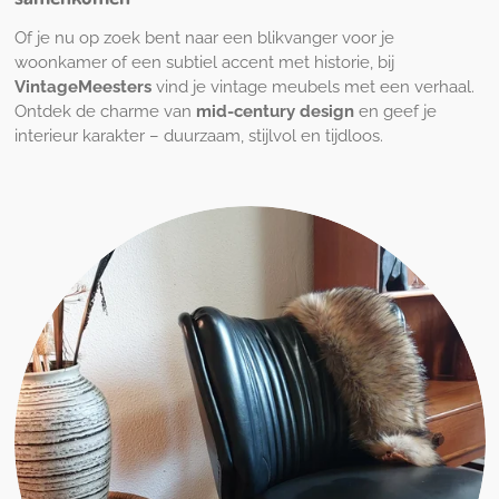
Of je nu op zoek bent naar een blikvanger voor je
woonkamer of een subtiel accent met historie, bij
VintageMeesters
vind je vintage meubels met een verhaal.
Ontdek de charme van
mid-century design
en geef je
interieur karakter – duurzaam, stijlvol en tijdloos.