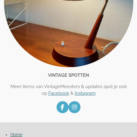
VINTAGE SPOTTEN
Meer items van VintageMeesters & updates spot je ook
op
Facebook
&
Instagram
F
I
a
n
c
s
e
t
b
a
Home