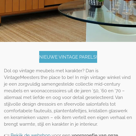
NIEUWE VINTAGE PARELS!
Dol op vintage meubels met karakter? Dan is
VintageMeesters the place to be! In mijn vintage winkel vind
je een zorgvuldig samengestelde collectie mid-century
meubels en woonaccessoires uit de jaren ’50, ’60 en ’70 –
allemaal met liefde en oog voor detail geselecteerd. Van
stijlvolle design dressoirs en sfeervolle salontafels tot
comfortabele fauteuils, plantentafeltjes, kristallen glaswerk
en keramieken vazen – elk item vertelt een eigen verhaal en
brengt warmte, stijl en karakter in je interieur.
👉
Bekijk de webshop
voor een
voorproefje van onze