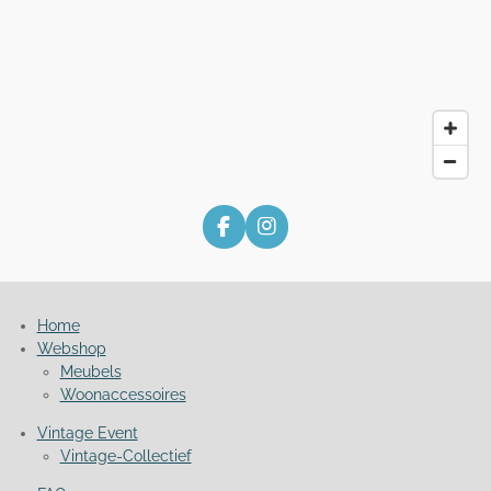
F
I
a
n
c
s
e
t
b
a
Home
o
g
Webshop
o
r
Meubels
k
a
m
Woonaccessoires
Vintage Event
Vintage-Collectief