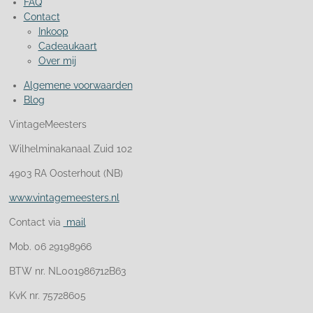
FAQ
Contact
Inkoop
Cadeaukaart
Over mij
Algemene voorwaarden
Blog
VintageMeesters
Wilhelminakanaal Zuid 102
4903 RA Oosterhout (NB)
www.vintagemeesters.nl
Contact via
mail
Mob. 06 29198966
BTW nr. NL001986712B63
KvK nr. 75728605