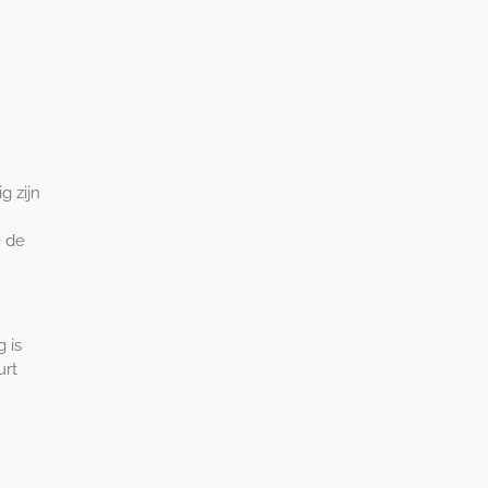
g zijn
e de
 is
urt