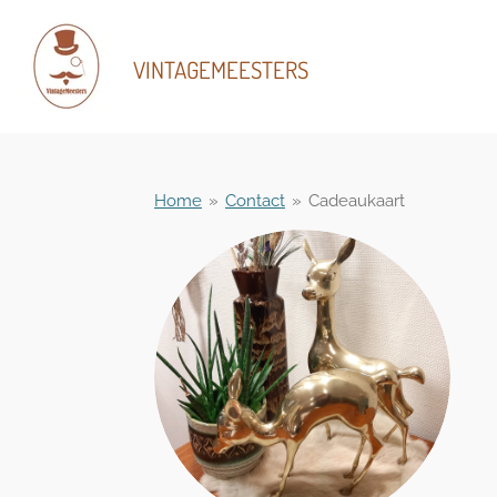
Ga
direct
VINTAGEMEESTERS
naar
de
hoofdinhoud
Home
»
Contact
»
Cadeaukaart