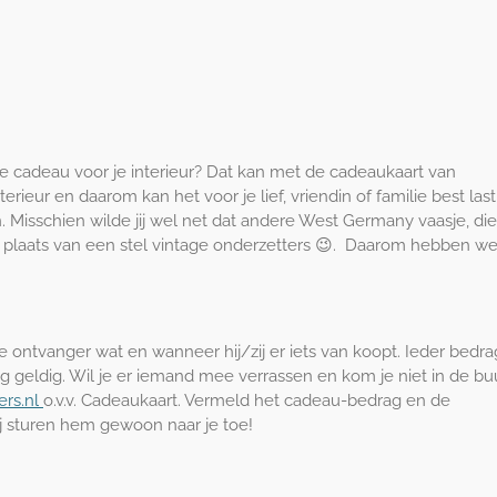
e cadeau voor je interieur? Dat kan met de cadeaukaart van
erieur en daarom kan het voor je lief, vriendin of familie best lasti
. Misschien wilde jij wel net dat andere West Germany vaasje, die
 in plaats van een stel vintage onderzetters 😉. Daarom hebben w
e ontvanger wat en wanneer hij/zij er iets van koopt. Ieder bedrag
ng geldig. Wil je er iemand mee verrassen en kom je niet in de bu
ers.nl
o.v.v. Cadeaukaart. Vermeld het cadeau-bedrag en de
j sturen hem gewoon naar je toe!