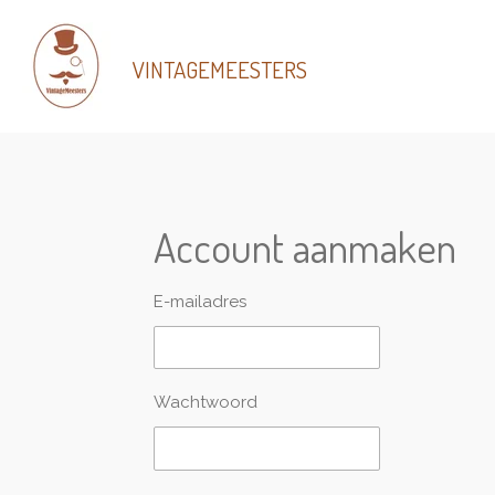
Ga
direct
VINTAGEMEESTERS
naar
de
hoofdinhoud
Account aanmaken
E-mailadres
Wachtwoord