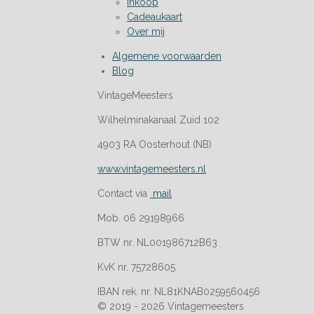
Inkoop
Cadeaukaart
Over mij
Algemene voorwaarden
Blog
VintageMeesters
Wilhelminakanaal Zuid 102
4903 RA Oosterhout (NB)
www.vintagemeesters.nl
Contact via
mail
Mob. 06 29198966
BTW nr. NL001986712B63
KvK nr. 75728605
IBAN rek. nr. NL81KNAB0259560456
© 2019 - 2026 Vintagemeesters