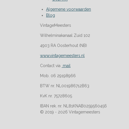
Algemene voorwaarden
Blog
VintageMeesters
Wilhelminakanaal Zuid 102
4903 RA Oosterhout (NB)
www.vintagemeesters.nl
Contact via
mail
Mob. 06 29198966
BTW nr. NL001986712B63
KvK nr. 75728605
IBAN rek. nr. NL81KNAB0259560456
© 2019 - 2026 Vintagemeesters