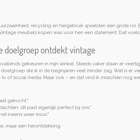
 Duurzaamheid, recycling en hergebruik speelden een grote ro
. Vintage meubels kopen was voor hen een statement. Dat voel
e doelgroep ontdekt vintage
pvallends gebeuren in mijn winkel. Steeds vaker staan er veertige
n doelgroep die ik in de beginjaren veel minder zag. Wat is er 
v of social media. Maar ook – en dat vind ik misschien nog wel
ast gekocht.”
ten: dit past eigenlijk perfect bij ons.”
 het ineens weer mooi.”
ie, maar een herontdekking.