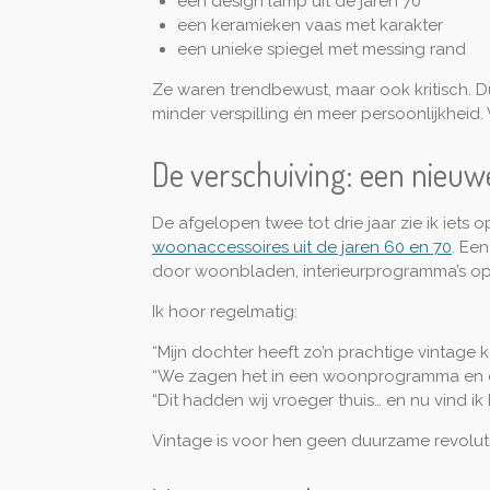
een design lamp uit de jaren 70
een keramieken vaas met karakter
een unieke spiegel met messing rand
Ze waren trendbewust, maar ook kritisch.
minder verspilling én meer persoonlijkheid
De verschuiving: een nieuw
De afgelopen twee tot drie jaar zie ik iets o
woonaccessoires uit de jaren 60 en 70
. Ee
door woonbladen, interieurprogramma’s op t
Ik hoor regelmatig:
“Mijn dochter heeft zo’n prachtige vintage k
“We zagen het in een woonprogramma en dach
“Dit hadden wij vroeger thuis… en nu vind ik
Vintage is voor hen geen duurzame revolut