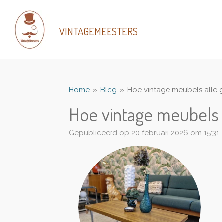
Ga
direct
VINTAGEMEESTERS
naar
de
hoofdinhoud
Home
»
Blog
»
Hoe vintage meubels alle 
Hoe vintage meubels 
Gepubliceerd op 20 februari 2026 om 15:31