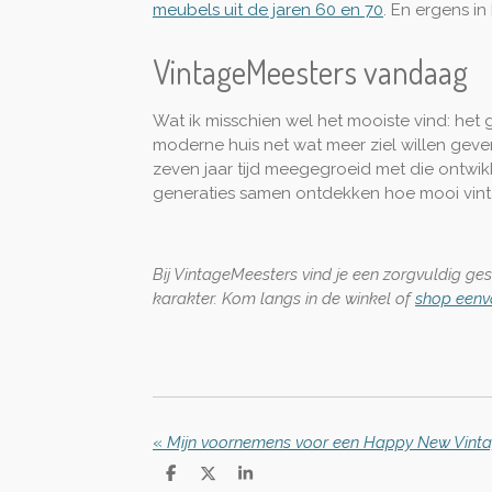
meubels uit de jaren 60 en 70
. En ergens in
VintageMeesters vandaag
Wat ik misschien wel het mooiste vind: het
moderne huis net wat meer ziel willen geven.
zeven jaar tijd meegegroeid met die ontwik
generaties samen ontdekken hoe mooi vintage 
Bij VintageMeesters vind je een zorgvuldig ge
karakter. Kom langs in de winkel of
shop eenv
«
Mijn voornemens voor een Happy New Vinta
D
D
S