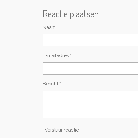
e
e
h
l
e
a
Reactie plaatsen
e
l
r
n
e
Naam *
E-mailadres *
Bericht *
Verstuur reactie