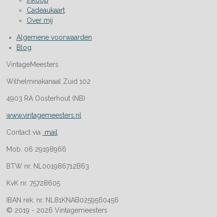
Inkoop
Cadeaukaart
Over mij
Algemene voorwaarden
Blog
VintageMeesters
Wilhelminakanaal Zuid 102
4903 RA Oosterhout (NB)
www.vintagemeesters.nl
Contact via
mail
Mob. 06 29198966
BTW nr. NL001986712B63
KvK nr. 75728605
IBAN rek. nr. NL81KNAB0259560456
© 2019 - 2026 Vintagemeesters