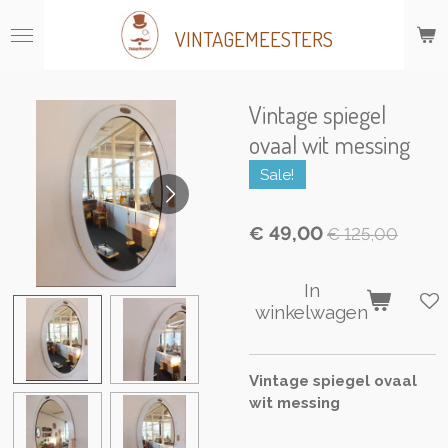
Ga
VINTAGEMEESTERS
direct
naar
de
hoofdinhoud
Vintage spiegel
ovaal wit messing
Sale!
€ 49,00
€ 125,00
In
winkelwagen
Vintage spiegel ovaal
wit messing