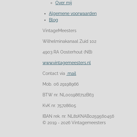
Over mij
Algemene voorwaarden
Blog
VintageMeesters
Wilhelminakanaal Zuid 102
4903 RA Oosterhout (NB)
www.vintagemeesters.nl
Contact via
mail
Mob. 06 29198966
BTW nr. NL001986712B63
KvK nr. 75728605
IBAN rek. nr. NL81KNAB0259560456
© 2019 - 2026 Vintagemeesters