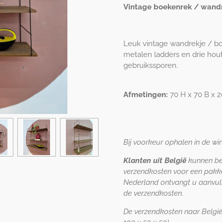
Vintage boekenrek / wandr
Leuk vintage wandrekje / bo
metalen ladders en drie hout
gebruikssporen.
Afmetingen:
70 H x 70 B x 2
Bij voorkeur ophalen in de w
Klanten uit België
kunnen be
verzendkosten voor een pakke
Nederland ontvangt u aanvull
de verzendkosten.
De verzendkosten naar België