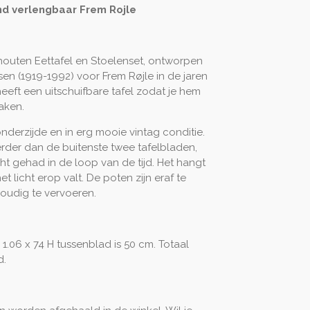
nd verlengbaar Frem Rojle
houten Eettafel en Stoelenset, ontworpen
n (1919-1992) voor Frem Røjle in de jaren
eeft een uitschuifbare tafel zodat je hem
aken.
nderzijde en in erg mooie vintag conditie.
erder dan de buitenste twee tafelbladen,
t gehad in de loop van de tijd. Het hangt
t licht erop valt. De poten zijn eraf te
voudig te vervoeren.
1.06 x 74 H tussenblad is 50 cm. Totaal
d.