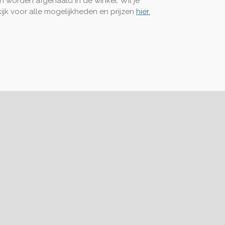
een worden afgehaald in de winkel. Wil je
kijk voor alle mogelijkheden en prijzen
hier.