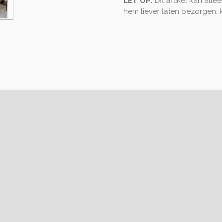
LET OP:
Dit artikel kan all
hem liever laten bezorgen: 