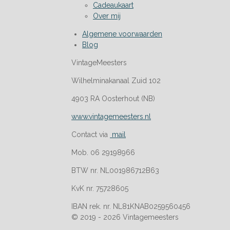
Cadeaukaart
Over mij
Algemene voorwaarden
Blog
VintageMeesters
Wilhelminakanaal Zuid 102
4903 RA Oosterhout (NB)
www.vintagemeesters.nl
Contact via
mail
Mob. 06 29198966
BTW nr. NL001986712B63
KvK nr. 75728605
IBAN rek. nr. NL81KNAB0259560456
© 2019 - 2026 Vintagemeesters