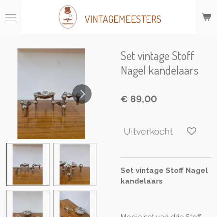
Ga
VINTAGEMEESTERS
direct
naar
de
hoofdinhoud
Set vintage Stoff
Nagel kandelaars
€ 89,00
Uitverkocht
Set vintage Stoff Nagel
kandelaars
Mooie set van drie Stoff