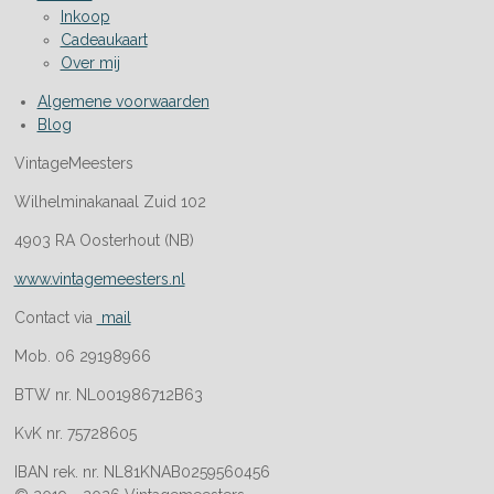
Inkoop
Cadeaukaart
Over mij
Algemene voorwaarden
Blog
VintageMeesters
Wilhelminakanaal Zuid 102
4903 RA Oosterhout (NB)
www.vintagemeesters.nl
Contact via
mail
Mob. 06 29198966
BTW nr. NL001986712B63
KvK nr. 75728605
IBAN rek. nr. NL81KNAB0259560456