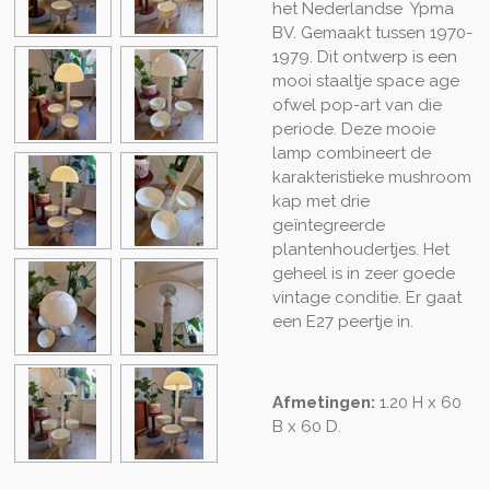
het Nederlandse Ypma
BV. Gemaakt tussen 1970-
1979. Dit ontwerp is een
mooi staaltje space age
ofwel pop-art van die
periode. Deze mooie
lamp combineert de
karakteristieke mushroom
kap met drie
geïntegreerde
plantenhoudertjes. Het
geheel is in zeer goede
vintage conditie. Er gaat
een E27 peertje in.
Afmetingen:
1.20 H x 60
B x 60 D.