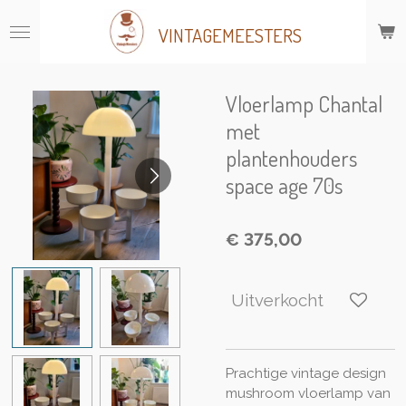
Ga
VINTAGEMEESTERS
direct
naar
de
hoofdinhoud
Vloerlamp Chantal
met
plantenhouders
space age 70s
€ 375,00
Uitverkocht
Prachtige vintage design
mushroom vloerlamp van