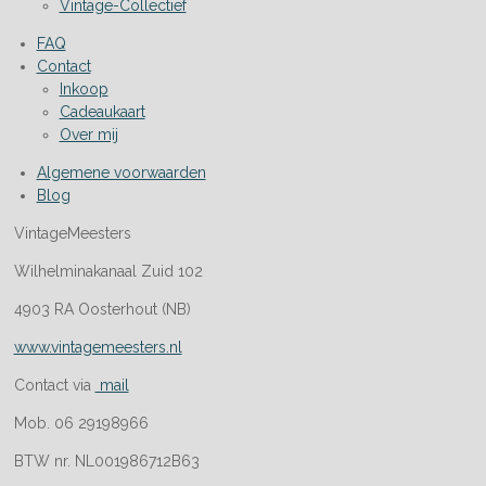
Vintage-Collectief
FAQ
Contact
Inkoop
Cadeaukaart
Over mij
Algemene voorwaarden
Blog
VintageMeesters
Wilhelminakanaal Zuid 102
4903 RA Oosterhout (NB)
www.vintagemeesters.nl
Contact via
mail
Mob. 06 29198966
BTW nr. NL001986712B63