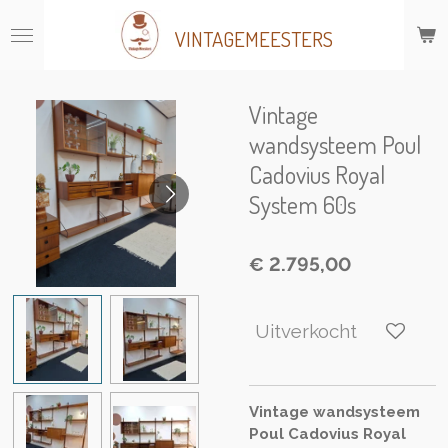
Ga
VINTAGEMEESTERS
direct
naar
de
hoofdinhoud
Vintage
wandsysteem Poul
Cadovius Royal
System 60s
€ 2.795,00
Uitverkocht
Vintage wandsysteem
Poul Cadovius Royal