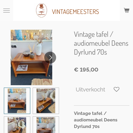
Ga
VINTAGEMEESTERS
direct
naar
de
hoofdinhoud
Vintage tafel /
audiomeubel Deens
Dyrlund 70s
€ 195,00
Uitverkocht
Vintage tafel /
audiomeubel Deens
Dyrlund 70s