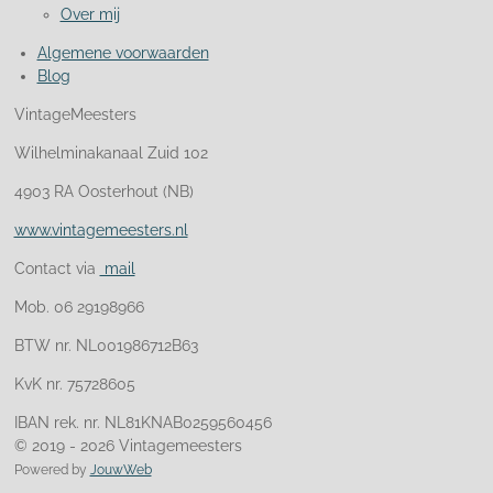
Over mij
Algemene voorwaarden
Blog
VintageMeesters
Wilhelminakanaal Zuid 102
4903 RA Oosterhout (NB)
www.vintagemeesters.nl
Contact via
mail
Mob. 06 29198966
BTW nr. NL001986712B63
KvK nr. 75728605
IBAN rek. nr. NL81KNAB0259560456
© 2019 - 2026 Vintagemeesters
Powered by
JouwWeb