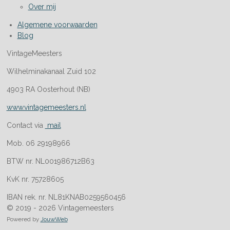
Over mij
Algemene voorwaarden
Blog
VintageMeesters
Wilhelminakanaal Zuid 102
4903 RA Oosterhout (NB)
www.vintagemeesters.nl
Contact via
mail
Mob. 06 29198966
BTW nr. NL001986712B63
KvK nr. 75728605
IBAN rek. nr. NL81KNAB0259560456
© 2019 - 2026 Vintagemeesters
Powered by
JouwWeb