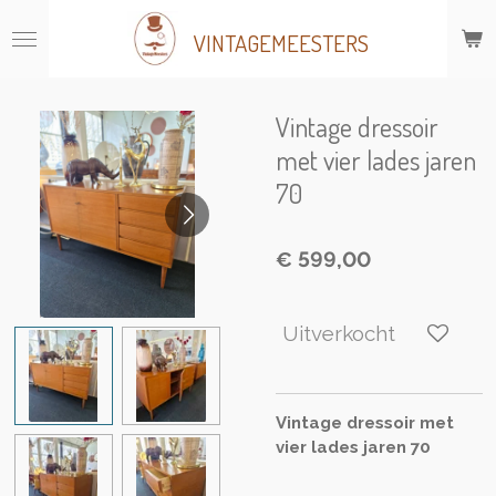
Ga
VINTAGEMEESTERS
direct
naar
de
hoofdinhoud
Vintage dressoir
met vier lades jaren
70
€ 599,00
Uitverkocht
Vintage dressoir met
vier lades jaren 70