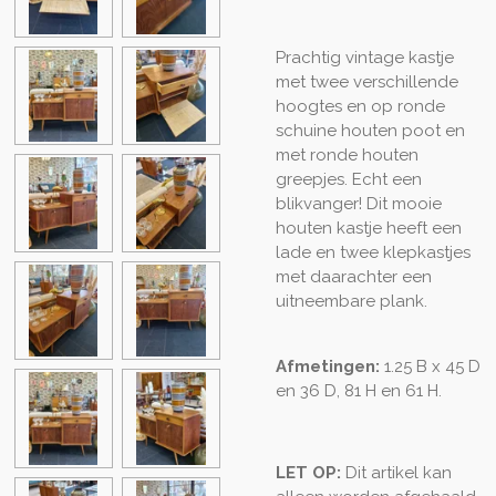
Prachtig vintage kastje
met twee verschillende
hoogtes en op ronde
schuine houten poot en
met ronde houten
greepjes. Echt een
blikvanger! Dit mooie
houten kastje heeft een
lade en twee klepkastjes
met daarachter een
uitneembare plank.
Afmetingen:
1.25 B x 45 D
en 36 D, 81 H en 61 H.
LET OP:
Dit artikel kan