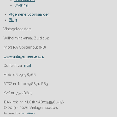
Over mij
Algemene voorwaarden
Blog
VintageMeesters
Wilhelminakanaal Zuid 102
4903 RA Oosterhout (NB)
www.vintagemeesters.nl
Contact via
mail
Mob. 06 29198966
BTW nr. NL001986712B63
KvK nr. 75728605
IBAN rek. nr. NL81KNAB0259560456
© 2019 - 2026 Vintagemeesters
Powered by
JouwWeb