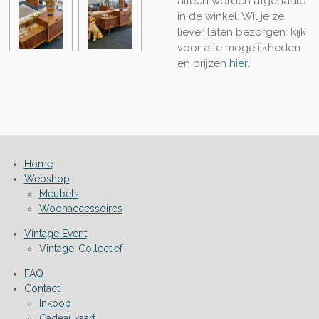
alleen worden afgehaald
in de winkel. Wil je ze
liever laten bezorgen: kijk
voor alle mogelijkheden
en prijzen
hier.
Home
Webshop
Meubels
Woonaccessoires
Vintage Event
Vintage-Collectief
FAQ
Contact
Inkoop
Cadeaukaart