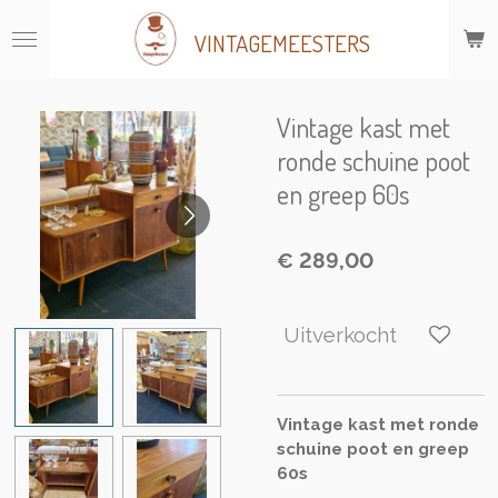
Ga
VINTAGEMEESTERS
direct
naar
de
hoofdinhoud
Vintage kast met
ronde schuine poot
en greep 60s
€ 289,00
Uitverkocht
Vintage kast met ronde
schuine poot en greep
60s