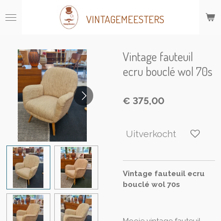
Ga
VINTAGEMEESTERS
direct
naar
de
hoofdinhoud
Vintage fauteuil
ecru bouclé wol 70s
€ 375,00
Uitverkocht
Vintage fauteuil ecru
bouclé wol 70s
Mooie vintage fauteuil