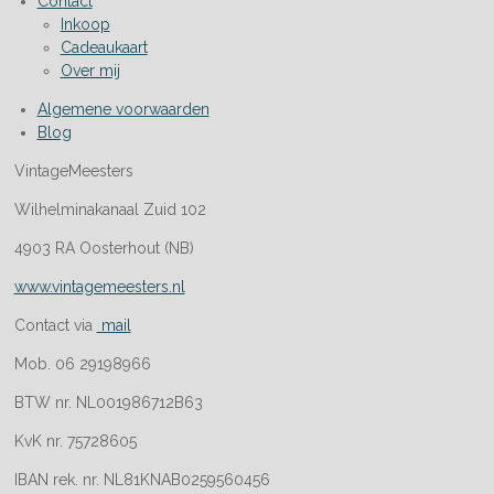
Contact
Inkoop
Cadeaukaart
Over mij
Algemene voorwaarden
Blog
VintageMeesters
Wilhelminakanaal Zuid 102
4903 RA Oosterhout (NB)
www.vintagemeesters.nl
Contact via
mail
Mob. 06 29198966
BTW nr. NL001986712B63
KvK nr. 75728605
IBAN rek. nr. NL81KNAB0259560456