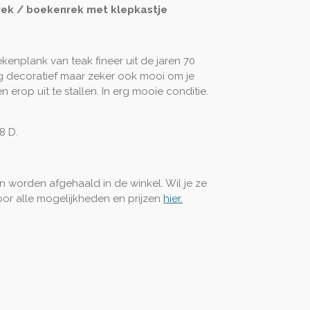
rek / boekenrek met klepkastje
kenplank van teak fineer uit de jaren 70
rg decoratief maar zeker ook mooi om je
 erop uit te stallen. In erg mooie conditie.
18 D.
een worden afgehaald in de winkel. Wil je ze
voor alle mogelijkheden en prijzen
hier.