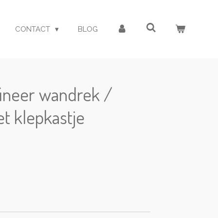
CONTACT
BLOG
fineer wandrek /
t klepkastje