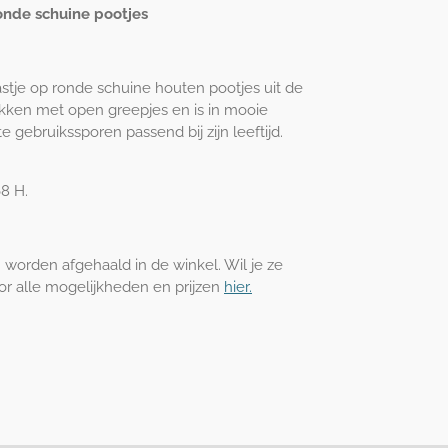
onde schuine pootjes
stje op ronde schuine houten pootjes uit de
vakken met open greepjes en is in mooie
te gebruikssporen passend bij zijn leeftijd.
68 H.
en worden afgehaald in de winkel. Wil je ze
oor alle mogelijkheden en prijzen
hier.