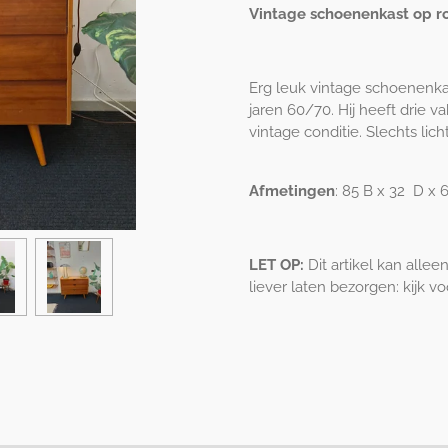
Vintage schoenenkast op r
Erg leuk vintage schoenenka
jaren 60/70. Hij heeft drie 
vintage conditie. Slechts lich
Afmetingen
: 85 B x 32 D x 
LET OP:
Dit artikel kan alle
liever laten bezorgen: kijk v