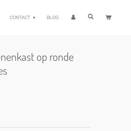
CONTACT
BLOG
enenkast op ronde
es