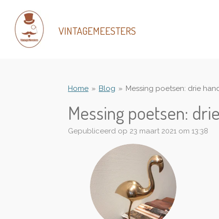
Ga
direct
VINTAGEMEESTERS
naar
de
hoofdinhoud
Home
»
Blog
»
Messing poetsen: drie hand
Messing poetsen: drie
Gepubliceerd op 23 maart 2021 om 13:38