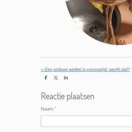
«
Een vintage winkel in coronatijd: werkt dat?
D
D
S
e
e
h
l
e
a
Reactie plaatsen
e
l
r
n
e
Naam *