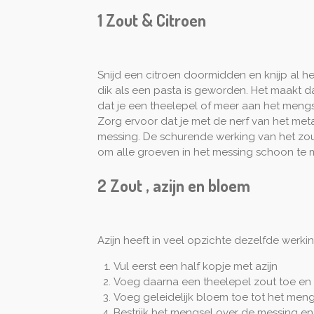
1 Zout & Citroen
Snijd een citroen doormidden en knijp al he
dik als een pasta is geworden. Het maakt daa
dat je een theelepel of meer aan het men
Zorg ervoor dat je met de nerf van het meta
messing. De schurende werking van het zou
om alle groeven in het messing schoon te 
2 Zout , azijn en bloem
Azijn heeft in veel opzichte dezelfde werki
Vul eerst een half kopje met azijn
Voeg daarna een theelepel zout toe en
Voeg geleidelijk bloem toe tot het meng
Bestrijk het mengsel over de messing en