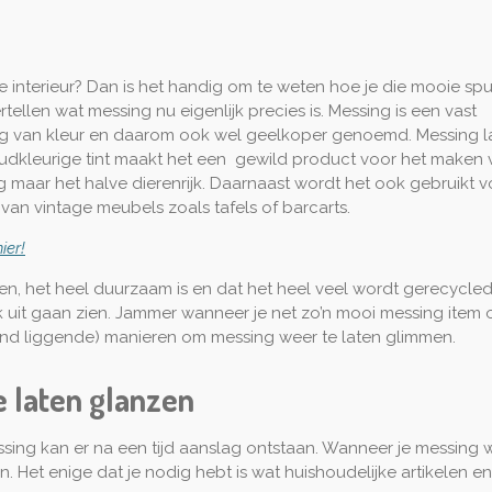
e interieur? Dan is het handig om te weten hoe je die mooie spul
ellen wat messing nu eigenlijk precies is. Messing is een vast
ig van kleur en daarom ook wel geelkoper genoemd. Messing l
udkleurige tint maakt het een gewild product voor het maken 
eg maar het halve dierenrijk. Daarnaast wordt het ook gebruikt v
an vintage meubels zoals tafels of barcarts.
ier!
ten, het heel duurzaam is en dat het heel veel wordt gerecyc
 uit gaan zien. Jammer wanneer je net zo’n mooi messing item o
hand liggende) manieren om messing weer te laten glimmen.
e laten glanzen
messing kan er na een tijd aanslag ontstaan. Wanneer je messing we
et enige dat je nodig hebt is wat huishoudelijke artikelen en 