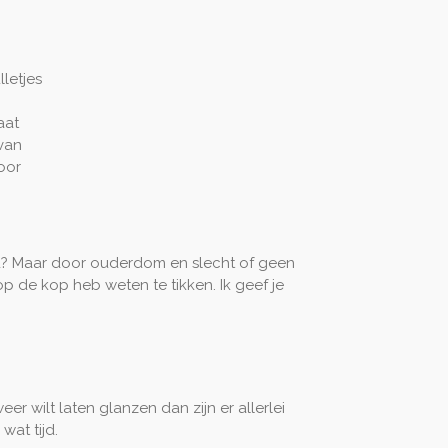
letjes
aat
van
oor
led? Maar door ouderdom en slecht of geen
p de kop heb weten te tikken. Ik geef je
er wilt laten glanzen dan zijn er allerlei
wat tijd.