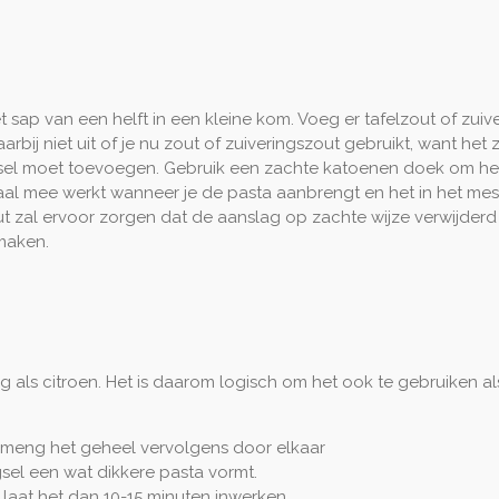
t sap van een helft in een kleine kom. Voeg er tafelzout of zui
rbij niet uit of je nu zout of zuiveringszout gebruikt, want het 
gsel moet toevoegen. Gebruik een zachte katoenen doek om he
al mee werkt wanneer je de pasta aanbrengt en het in het messing
t zal ervoor zorgen dat de aanslag op zachte wijze verwijderd
maken.
ng als citroen. Het is daarom logisch om het ook te gebruiken a
 meng het geheel vervolgens door elkaar
sel een wat dikkere pasta vormt.
 laat het dan 10-15 minuten inwerken.